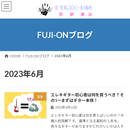
コ
ナ
ン
ビ
テ
ゲ
ン
ー
ツ
シ
へ
ョ
FUJI-ONブログ
ス
ン
キ
に
ッ
移
プ
動
HOME
FUJI-ONブログ
2023年6月
2023年6月
エレキギター初心者は何を買うべき？そ
音楽
の1〜まずはギター本体！
2023年6月11日
エレキギター初心者は何を買えばいいのか？の
個人的見解です。 基準となる最初の１本を。
色々なギターがありますがどれがいいかは人そ